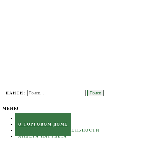
Торговый дом основан с целью развития торгово-экономических, 
ТОРГОВЫЙ ДОМ «МОЛДАВИЯ
НАЙТИ:
МЕНЮ
ГЛАВНАЯ
О ТОРГОВОМ ДОМЕ
НАПРАВЛЕНИЯ ДЕЯТЕЛЬНОСТИ
АНКЕТА ПАРТНЁРА