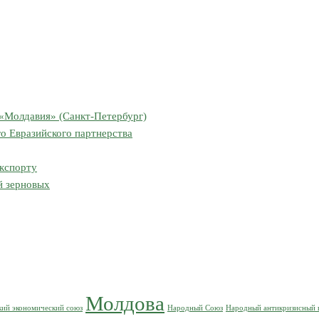
 «Молдавия» (Санкт-Петербург)
 Евразийского партнерства
экспорту
й зерновых
Молдова
кий экономический союз
Народный Союз
Народный антикризисный