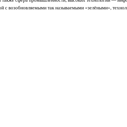
ма также сфера промышленности, высоких технологий — инфо
ной с возобновляемыми так называемыми «зелёными», технол