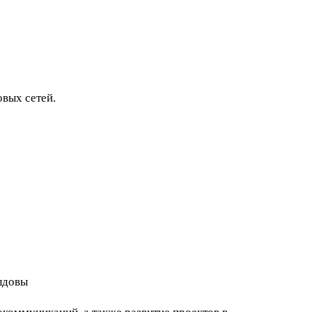
вых сетей.
лдовы