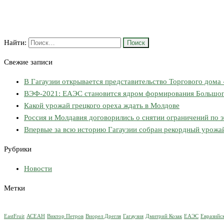
Найти:
Свежие записи
В Гагаузии открывается представительство Торгового дома
ВЭФ-2021: ЕАЭС становится ядром формирования Большого
Какой урожай грецкого ореха ждать в Молдове
Россия и Молдавия договорились о снятии ограничений по 
Впервые за всю историю Гагаузии собран рекордный урожа
Рубрики
Новости
Метки
EastFruit
АСЕАН
Виктор Петров
Виорел Дрегля
Гагаузия
Дмитрий Козак
ЕАЭС
Евразийс