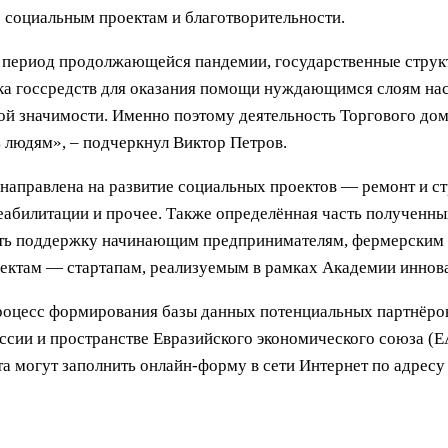
 социальным проектам и благотворительности.
в период продолжающейся пандемии, государственные стру
а госсредств для оказания помощи нуждающимся слоям нас
 значимости. Именно поэтому деятельность Торгового дома
 людям», – подчеркнул Виктор Петров.
 направлена на развитие социальных проектов — ремонт и ст
еабилитации и прочее. Также определённая часть полученны
ать поддержку начинающим предпринимателям, фермерским х
ктам — стартапам, реализуемым в рамках Академии иннова
процесс формирования базы данных потенциальных партнёров
оссии и пространстве Евразийского экономического союза 
а могут заполнить онлайн-форму в сети Интернет по адрес