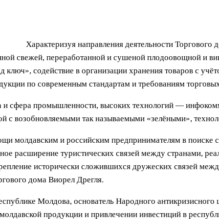
Характеризуя направления деятельности Торгового до
нной свежей, переработанной и сушеной плодоовощной и ви
 ключ», содействие в организации хранения товаров с учёт
одукции по современным стандартам и требованиям торговых
а и сфера промышленности, высоких технологий — инфокомм
ной с возобновляемыми так называемыми «зелёными», технол
ощи молдавским и российским предпринимателям в поиске ст
ьное расширение туристических связей между странами, ре
укрепление исторически сложившихся дружеских связей меж
ргового дома Виорел Дрегля.
 Республике Молдова, основатель Народного антикризисног
 молдавской продукции и привлечении инвестиций в республ