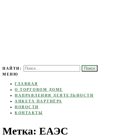
Торговый дом основан с целью развития торгово-экономических,
НАЙТИ:
ТОРГОВЫЙ ДОМ
МЕНЮ
культурных, социальных и туристических связей между Россией и
«МОЛДАВИЯ»
Молдовой.
ГЛАВНАЯ
О ТОРГОВОМ ДОМЕ
НАПРАВЛЕНИЯ ДЕЯТЕЛЬНОСТИ
АНКЕТА ПАРТНЁРА
НОВОСТИ
КОНТАКТЫ
Метка:
ЕАЭС