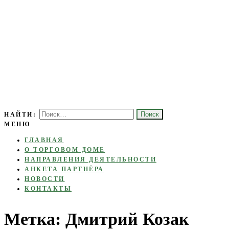
Торговый дом основан с целью развития торгово-экономических,
НАЙТИ:
ТОРГОВЫЙ ДОМ
МЕНЮ
культурных, социальных и туристических связей между Россией и
«МОЛДАВИЯ»
Молдовой.
ГЛАВНАЯ
О ТОРГОВОМ ДОМЕ
НАПРАВЛЕНИЯ ДЕЯТЕЛЬНОСТИ
АНКЕТА ПАРТНЁРА
НОВОСТИ
КОНТАКТЫ
Метка:
Дмитрий Козак